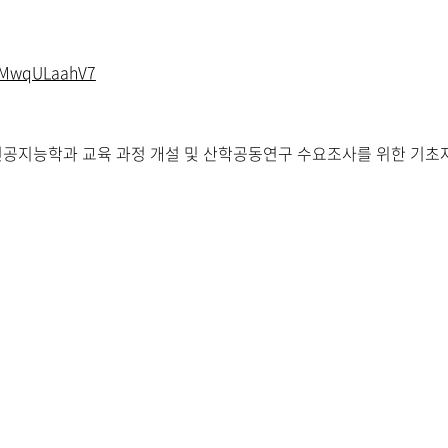
7jMwqULaahV7
인공지능학과 교육 과정 개설 및 산학공동연구 수요조사를 위한 기초자료