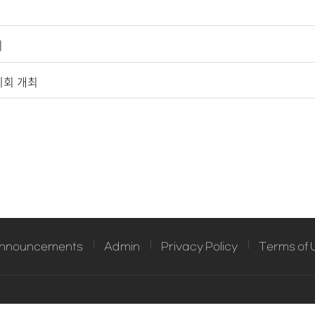
회
전시회 개최
nnouncements
Admin
Privacy Policy
Terms of 
gwang-ro, Busanjin-gu, Busan
TEL. 051-890-2817