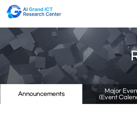
본문 바로가기
Major Even
Announcements
(Event Calen