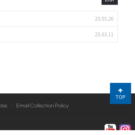
25.05.26
25.03.11
TOP
Use
Email Collection Policy
FAX. 0505-182-6997