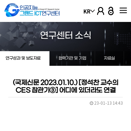
본문 바로가기
KR
열기
연구센터 소식
열기
연구성과 및 보도자료
협력기관 및 기업
자료실
열기
열기
(국제신문 2023.01.10.) [정석찬 교수의
CES 참관기③] 어디에 있더라도 연결
열기
23-01-13 14:43
열기