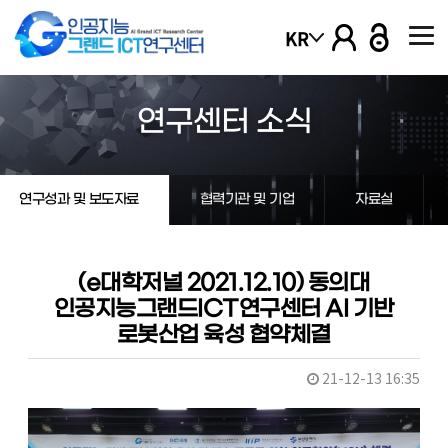
본문 바로가기
KR
열기
연구센터 소식
열기
연구성과 및 보도자료
협력기관 및 기업
자료실
열기
열기
(e대학저널 2021.12.10) 동의대
인공지능그랜드ICT연구센터 AI 기반
로봇산업 육성 협약체결
열기
21-12-13 16:35
열기