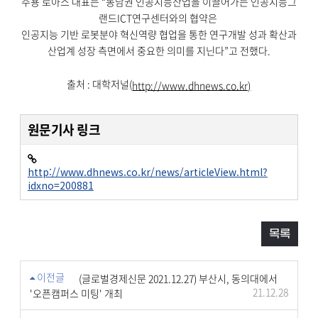
주용 로아스 대표는 “동남권 인공지능산업을 이끌어가는 인공지능그
랜드ICT연구센터와의 협약은
인공지능 기반 로봇분야 혁신역량 협업을 통한 연구개발 성과 확산과
산업계 성장 측면에서 중요한 의미를 지닌다”고 전했다.
출처 : 대학저널(
http://www.dhnews.co.kr)
원문기사 링크
http://www.dhnews.co.kr/news/articleView.html?
idxno=200881
목록
이전글
(글로벌경제신문 2021.12.27) 부산시, 동의대에서
21.12.28
'오픈캠퍼스 미팅' 개최