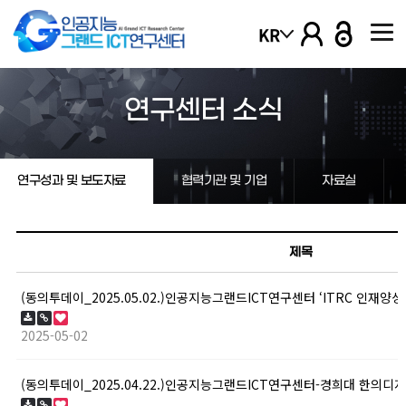
본문 바로가기
KR
열기
연구센터 소식
열기
연구성과 및 보도자료
협력기관 및 기업
자료실
열기
열기
제목
열기
2025-05-02
열기